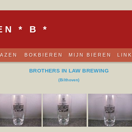
N * B *
LAZEN
BOKBIEREN
MIJN BIEREN
LIN
BROTHERS IN LAW BREWING
(Bilthoven)