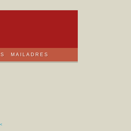
KS
MAILADRES
<