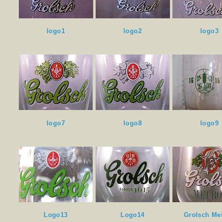
logo1
logo2
logo3
logo7
logo8
logo9
Logo13
Logo14
Grolsch Me