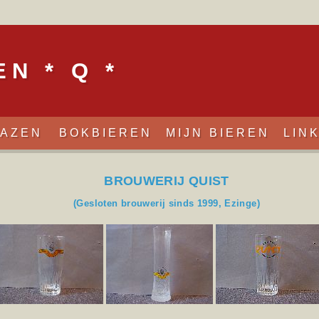
N * Q *
LAZEN
BOKBIEREN
MIJN BIEREN
LIN
BROUWERIJ QUIST
(Gesloten brouwerij sinds 1999, Ezinge)